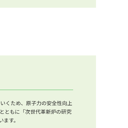
い。
コチラ
公募を開始しました。
していくため、原子力の安全性向上
とともに「次世代革新炉の研究
います。