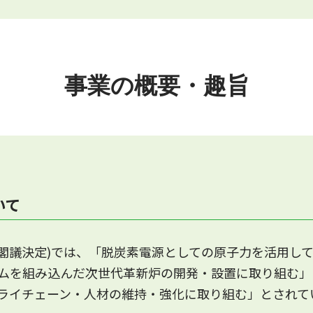
。公募関連資料・採択結果の公募関係資料欄をご覧くださ
けた技術開発・サプライチェーン構築支援事業補助金の
事業の概要・趣旨
いて
2月閣議決定)では、「脱炭素電源としての原子力を活用
ムを組み込んだ次世代革新炉の開発・設置に取り組む」
ライチェーン・人材の維持・強化に取り組む」とされて