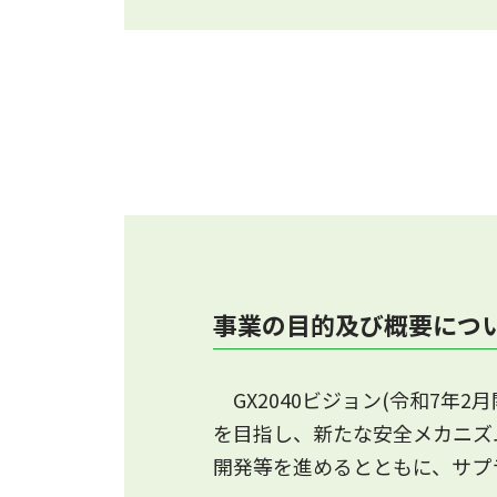
本事業のFAQを掲載しました
2026.3.31
次世代革新炉の開発・建設に向
事業の目的及び概要につ
GX2040ビジョン(令和7年
を目指し、新たな安全メカニズ
開発等を進めるとともに、サプ