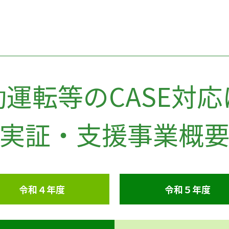
運転等のCASE対
実証・支援事業概
令和４年度
令和５年度