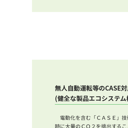
2023.12.4
④デュー・ディリジェンス（D
「公募関係資料、採択結果」の
2023.12.1
①カーボンフットプリント（C
「公募関係資料、採択結果」の
2023.11.28
無人自動運転等のCASE
蓄電池のカーボンフットプリン
(健全な製品エコシステム
現在、IDEAのライセンス貸与
準備出来次第、本HPにてご案
電動化を含む「ＣＡＳＥ」技
既にIDEAのライセンスをお持
時に大量のＣＯ２を排出するこ
「みずほリサーチ＆テクノロジ