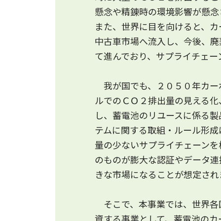
懸念や精錬時の環境影響が懸念
また、世界に目を向けると、カ
2023.11.27
中古車市場へ流入し、今後、廃
①カーボンフットプリント（C
て進んでおり、サプライチェー
2023.11.8
我が国でも、２０５０年カーボ
①カーボンフットプリント（C
ルでのＣＯ２排出量の見える化
し、蓄電池のリユースに係る製
2023.11.8
テムに関する取組・ルール形成
公募の説明会を、11月14日（
量の少ないサプライチェーンを
参加ご希望の方は本ホームペー
のものが膨大な認証やデータ連
きな市場になることが想定され
そこで、本事業では、世界各
資する事業として、蓄電池のカ