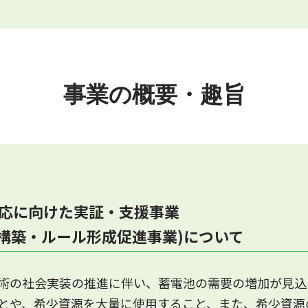
D）の採択結果を掲載しました。
ページにてご確認ください。
事業の概要・趣旨
FP）の採択結果を掲載しました。
ページにてご確認ください。
対応に向けた実証・支援事業
トの検証に関する試行事業に関して
構築・ルール形成促進事業)について
および算出ツールの提供に関して準備中です。
内いたします。
術の社会実装の推進に伴い、蓄電池の需要の増加が見込
ちの場合は
とや、希少資源を大量に使用すること、また、希少資源
ーズ」(
battery-CFP2023@mizuho-rt.co.jp
)様にご連絡