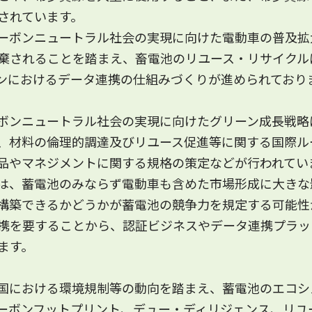
されています。
ーボンニュートラル社会の実現に向けた電動車の普及拡
棄されることを踏まえ、畜電池のリユース・リサイクル
FP）および④デュー・ディリジェンス（DD）の公募を
ンにおけるデータ連携の仕組みづくりが進められており
ンニュートラル社会の実現に向けたグリーン成長戦略
FP）および④デュー・ディリジェンス（DD）の公募を
、材料の倫理的調達及びリユース促進等に関する国際ル
品やマネジメントに関する規格の策定などが行われてい
は、蓄電池のみならず電動車も含めた市場形成に大きな
火）14時に開催いたします。
構築できるかどうかが蓄電池の競争力を規定する可能性
ジの「セミナー」ページからお申込み下さい。
携を要することから、認証ビジネスやデータ連携プラッ
ます。
国における環境規制等の動向を踏まえ、蓄電池のエコシ
ーボンフットプリント、デュー・ディリジェンス、リユ